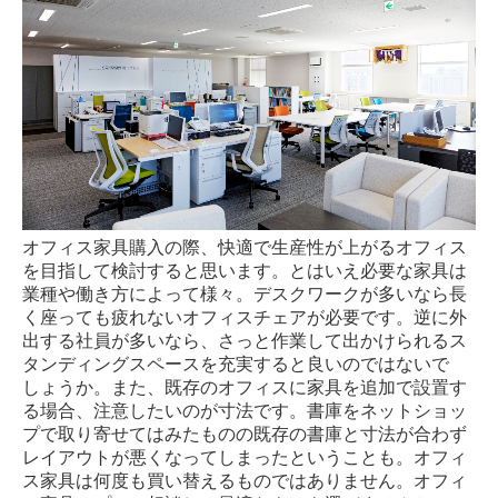
札幌国際大学様
京王プレリアホテル札幌様
古平町中心拠点複合施設『かなえーる』古平町役場様
札幌学院大学様
北海道大学人獣共通感染症国際共同研究所様
オフィス家具購入の際、快適で生産性が上がるオフィス
株式会社インプル様
を目指して検討すると思います。とはいえ必要な家具は
業種や働き方によって様々。デスクワークが多いなら長
株式会社エコテック様
く座っても疲れないオフィスチェアが必要です。逆に外
出する社員が多いなら、さっと作業して出かけられるス
日本貨物鉄道株式会社様
タンディングスペースを充実すると良いのではないで
しょうか。また、既存のオフィスに家具を追加で設置す
ショールーム「F.I.K.S」とは
る場合、注意したいのが寸法です。書庫をネットショッ
プで取り寄せてはみたものの既存の書庫と寸法が合わず
近藤商会について
レイアウトが悪くなってしまったということも。オフィ
ス家具は何度も買い替えるものではありません。オフィ