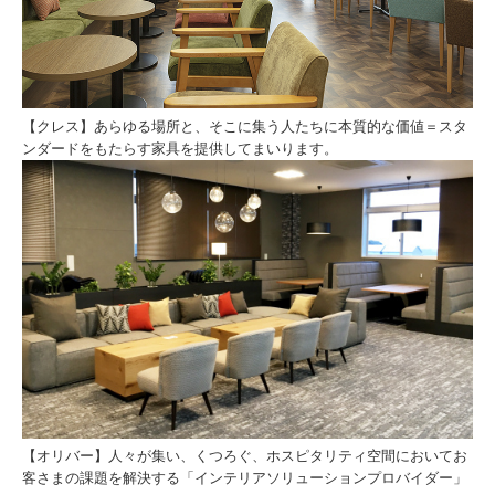
【
クレス
】
あらゆる場所と、そこに集う人たちに本質的な価値＝スタ
ンダードをもたらす家具を提供してまいります。
【
オリバー
】
人々が集い、くつろぐ、ホスピタリティ空間においてお
客さまの課題を解決する「インテリアソリューションプロバイダー」